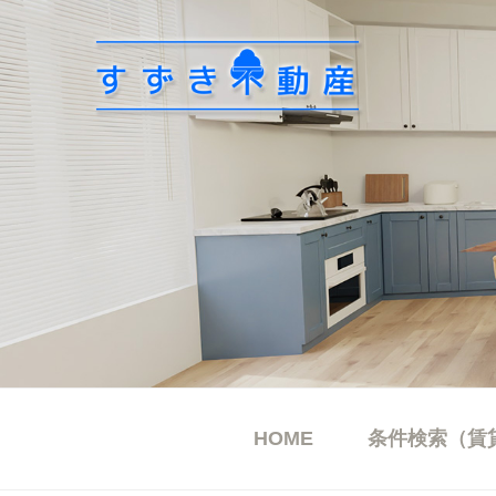
コ
ン
テ
ン
ツ
へ
ス
キ
ッ
プ
HOME
条件検索（賃