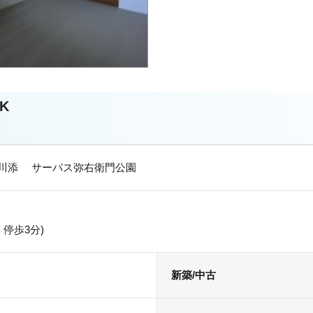
DK
川添 サーパス弥右衛門公園
 停歩3分)
新築/中古