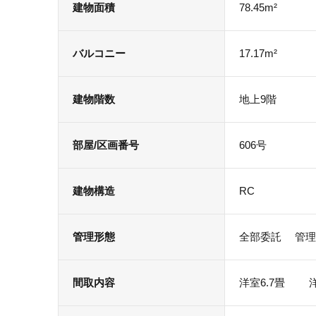
建物面積
78.45m²
バルコニー
17.17m²
建物階数
地上9階
部屋/区画番号
606号
建物構造
RC
管理形態
全部委託 管
間取内容
洋室6.7畳 