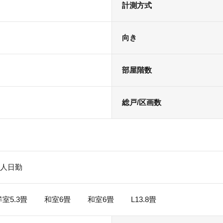
計測方式
向き
部屋階数
総戸/区画数
理人日勤
洋室5.3畳 和室6畳 和室6畳 L13.8畳