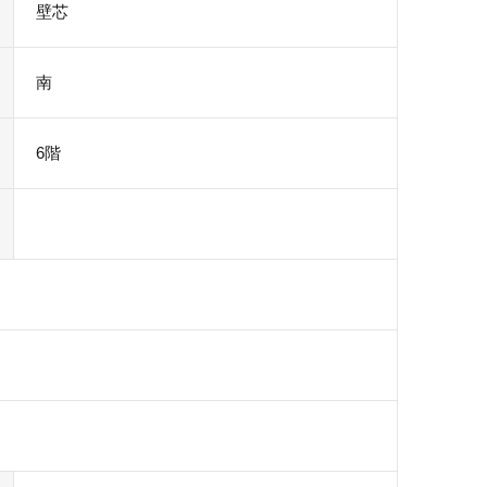
壁芯
南
6階