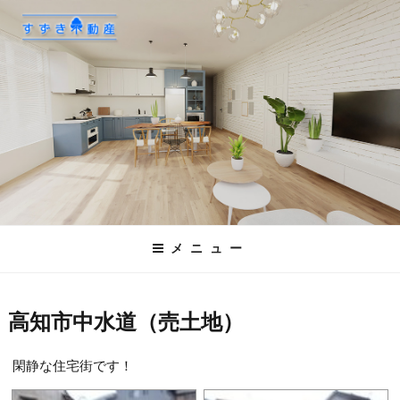
コ
ン
テ
ン
ツ
へ
ス
キ
ッ
プ
メニュー
高知市中水道（売土地）
閑静な住宅街です！