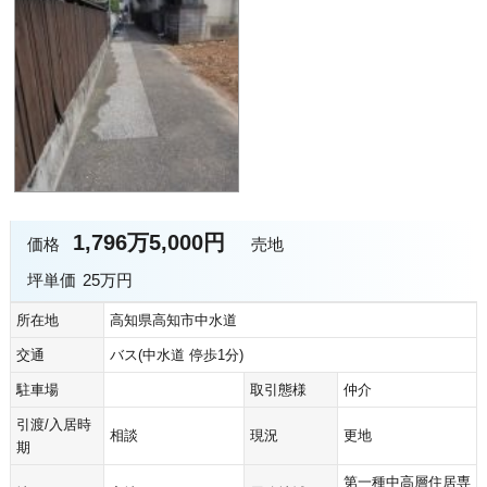
1,796万5,000円
価格
売地
坪単価
25万円
所在地
高知県高知市中水道
交通
バス(中水道 停歩1分)
駐車場
取引態様
仲介
引渡/入居時
相談
現況
更地
期
第一種中高層住居専