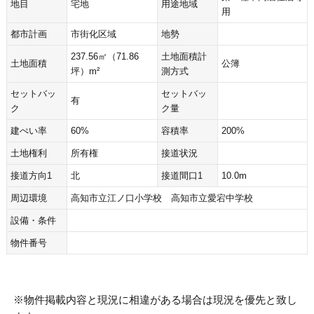
地目
宅地
用途地域
用
都市計画
市街化区域
地勢
237.56㎡（71.86
土地面積計
土地面積
公簿
坪）m²
測方式
セットバッ
セットバッ
有
ク
ク量
建ぺい率
60%
容積率
200%
土地権利
所有権
接道状況
接道方向1
北
接道間口1
10.0m
周辺環境
高知市立江ノ口小学校 高知市立愛宕中学校
設備・条件
物件番号
※物件掲載内容と現況に相違がある場合は現況を優先と致し