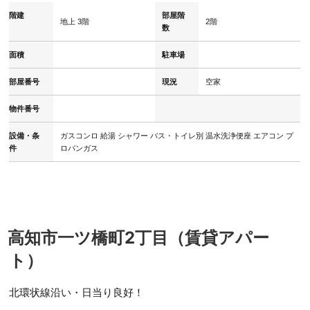
階建
部屋階
地上 3階
2階
数
面積
駐車場
部屋番号
現況
空家
物件番号
設備・条
ガスコンロ
給湯
シャワー
バス・トイレ別
温水洗浄便座
エアコン
プ
件
ロパンガス
高知市一ツ橋町2丁目（賃貸アパー
ト）
北環状線沿い・日当り良好！