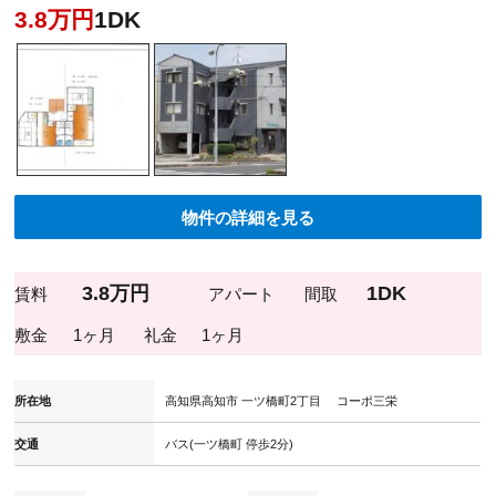
3.8万円
1DK
物件の詳細を見る
3.8万円
1DK
賃料
アパート
間取
敷金
1ヶ月
礼金
1ヶ月
所在地
高知県高知市 一ツ橋町2丁目 コーポ三栄
交通
バス(一ツ橋町 停歩2分)