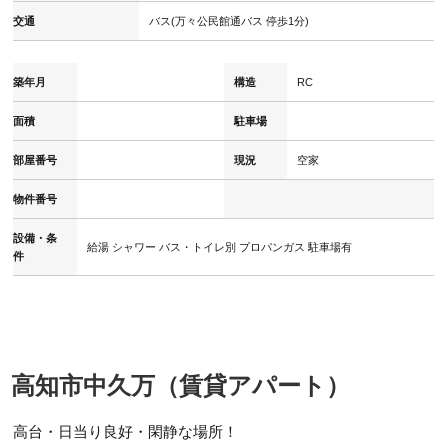
交通
バス(万々公民館通バス 停歩1分)
築年月
構造
RC
面積
駐車場
部屋番号
現況
空家
物件番号
設備・条
給湯
シャワー
バス・トイレ別
プロパンガス
駐車場有
件
高知市中久万（賃貸アパート）
高台・日当り良好・閑静な場所！