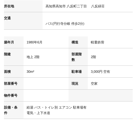
所在地
高知県高知市 八反町二丁目 八反緑荘
交通
バス(円行寺分岐 停歩2分)
築年月
1980年6月
構造
軽量鉄骨
階建
部屋階
地上 2階
2階
数
面積
30m²
駐車場
3,000円 空有
部屋番号
現況
空家
物件番号
設備・条
給湯
バス・トイレ別
エアコン
駐車場有
件
電気・上下水道