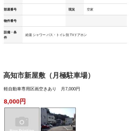
部屋番号
現況
空家
物件番号
設備・条
給湯
シャワー
バス・トイレ別
TVドアホン
件
高知市新屋敷（月極駐車場）
軽自動車専用区画空きあり 月7,000円
8,000円