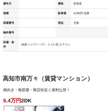
築年月
構造
鉄骨造
面積
駐車場
6,000円 近隣
部屋番号
現況
空家
物件番号
設備・条
給湯
シャワー
バス・トイレ別
エアコン
件
高知市南万々（賃貸マンション）
南向き・角部屋・商店街近く便利な所！
5.4万円
2DK