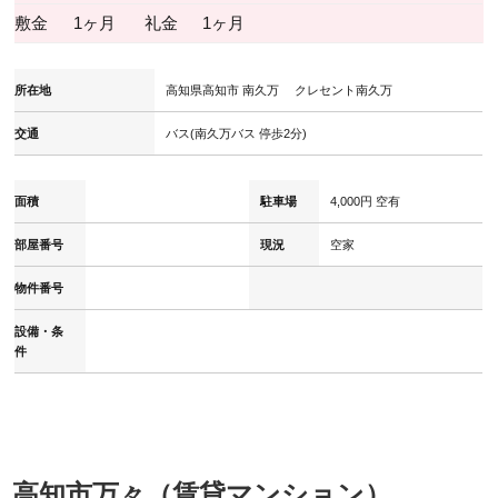
敷金
1ヶ月
礼金
1ヶ月
所在地
高知県高知市 南久万 クレセント南久万
交通
バス(南久万バス 停歩2分)
面積
駐車場
4,000円 空有
部屋番号
現況
空家
物件番号
設備・条
件
高知市万々（賃貸マンション）