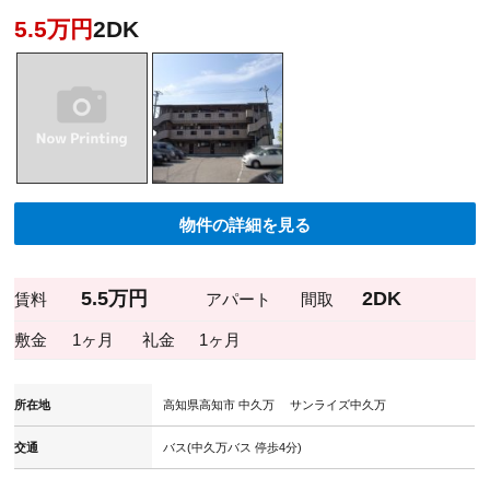
5.5万円
2DK
物件の詳細を見る
5.5万円
2DK
賃料
アパート
間取
敷金
1ヶ月
礼金
1ヶ月
所在地
高知県高知市 中久万 サンライズ中久万
交通
バス(中久万バス 停歩4分)