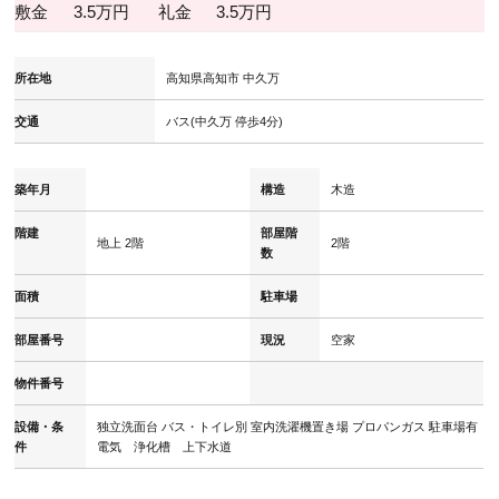
敷金
3.5万円
礼金
3.5万円
所在地
高知県高知市 中久万
交通
バス(中久万 停歩4分)
築年月
構造
木造
階建
部屋階
地上 2階
2階
数
面積
駐車場
部屋番号
現況
空家
物件番号
設備・条
独立洗面台
バス・トイレ別
室内洗濯機置き場
プロパンガス
駐車場有
件
電気 浄化槽 上下水道