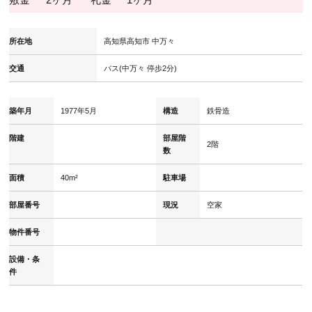
敷金
2ヶ月
礼金
1ヶ月
所在地
高知県高知市 中万々
交通
バス(中万々 停歩2分)
築年月
1977年5月
構造
鉄骨造
階建
部屋階
2階
数
面積
40m²
駐車場
部屋番号
現況
空家
物件番号
設備・条
件