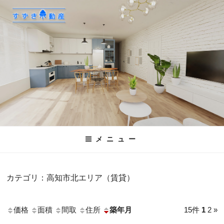
コ
ン
テ
ン
ツ
へ
ス
キ
ッ
プ
メニュー
カテゴリ：高知市北エリア（賃貸）
価格
面積
間取
住所
築年月
15件
1
2
»