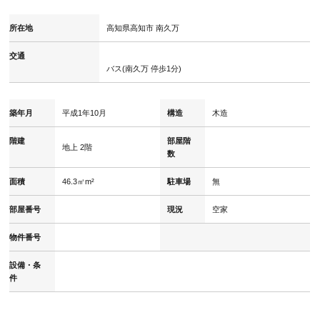
所在地
高知県高知市 南久万
交通
バス(南久万 停歩1分)
築年月
平成1年10月
構造
木造
階建
部屋階
地上 2階
数
面積
46.3㎡m²
駐車場
無
部屋番号
現況
空家
物件番号
設備・条
件