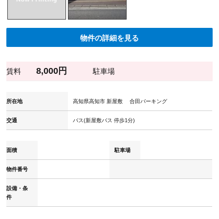
物件の詳細を見る
8,000円
賃料
駐車場
所在地
高知県高知市 新屋敷 合田パーキング
交通
バス(新屋敷バス 停歩1分)
面積
駐車場
物件番号
設備・条
件