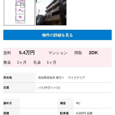
物件の詳細を見る
5.4万円
2DK
賃料
マンション
間取
敷金
1ヶ月
礼金
1ヶ月
所在地
高知県高知市 南万々 ウイステリア
交通
バス(中万々バス)
築年月
構造
RC
面積
駐車場
6,000円 近隣