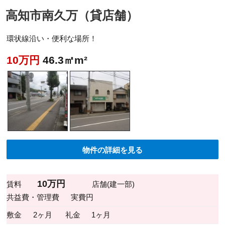
高知市南久万（貸店舗）
環状線沿い・便利な場所！
10万円
46.3㎡m²
物件の詳細を見る
10万円
賃料
店舗(建一部)
共益費・管理費
実費円
敷金
2ヶ月
礼金
1ヶ月